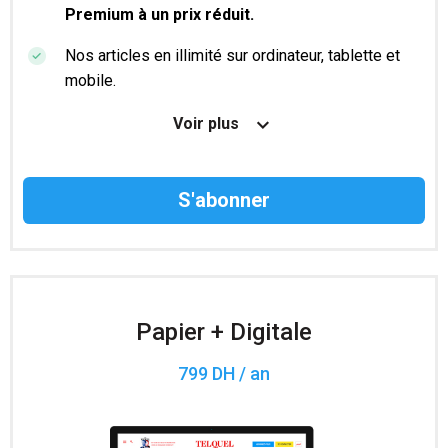
Premium à un prix réduit.
Nos articles en illimité sur ordinateur, tablette et
mobile.
Le magazine TelQuel en numérique avant la sortie
Voir plus
en kiosque.
Des informations confidentielles résérvées aux
abonnés.
Accès à 200 numéros archivés.
Papier + Digitale
799 DH / an