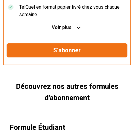
TelQuel en format papier livré chez vous chaque
semaine.
Nos articles en illimité sur ordinateur, tablette et
Voir plus
mobile.
Le magazine TelQuel en numérique avant la sortie
en kiosque.
Des informations confidentielles résérvées aux
abonnés.
Découvrez nos autres formules
d'abonnement
Formule Étudiant