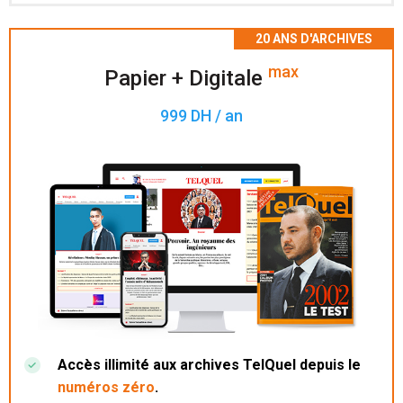
Accès à 200 numéros archivés.
max
Papier + Digitale
999 DH / an
Accès illimité aux archives TelQuel depuis le
numéros zéro
.