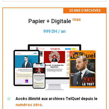
Accès à 200 numéros archivés.
max
Papier + Digitale
999 DH / an
Accès illimité aux archives TelQuel depuis le
numéros zéro
.