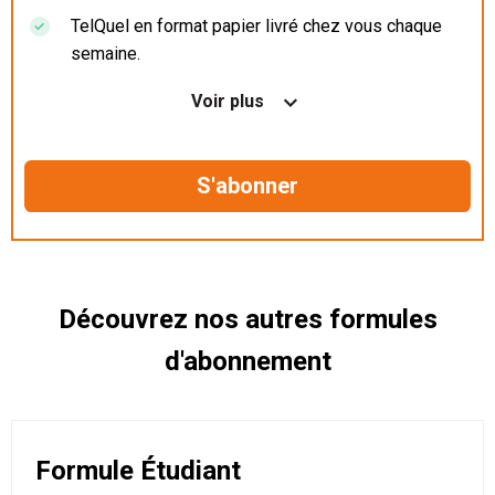
TelQuel en format papier livré chez vous chaque
semaine.
Nos articles en illimité sur ordinateur, tablette et
Voir plus
mobile.
Le magazine TelQuel en numérique avant la sortie
en kiosque.
Des informations confidentielles résérvées aux
abonnés.
Découvrez nos autres formules
d'abonnement
Formule Étudiant