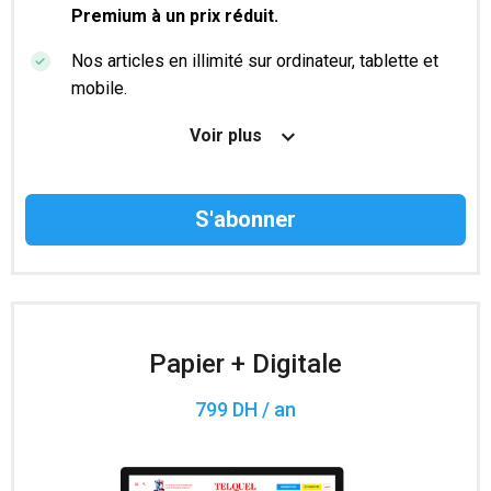
Premium à un prix réduit.
Nos articles en illimité sur ordinateur, tablette et
mobile.
Le magazine TelQuel en numérique avant la sortie
Voir plus
en kiosque.
Des informations confidentielles résérvées aux
abonnés.
Accès à 200 numéros archivés.
Papier + Digitale
799 DH / an