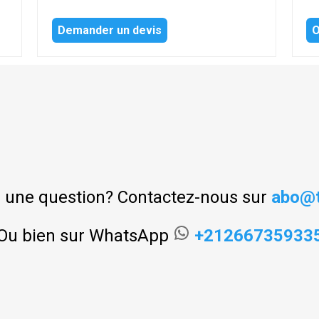
Demander un devis
O
 une question? Contactez-nous sur
abo@t
Ou bien sur WhatsApp
+21266735933