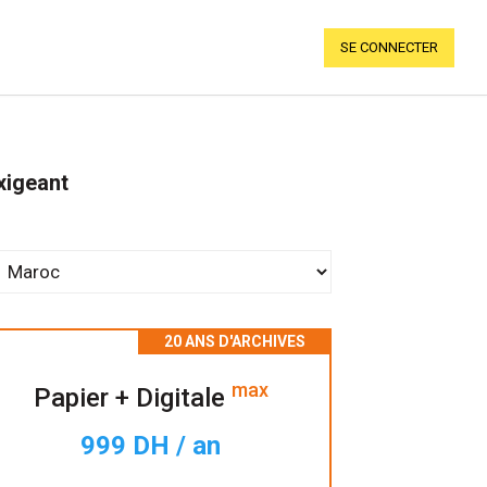
SE CONNECTER
xigeant
max
Papier + Digitale
999 DH / an