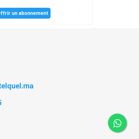
ffrir un abonnement
elquel.ma
5