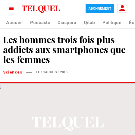
ABONNEMENT
Accueil
Podcasts
Diaspora
Qitab
Politique
Éc
Les hommes trois fois plus
addicts aux smartphones que
les femmes
Sciences
LE 18 AUGUST 2016