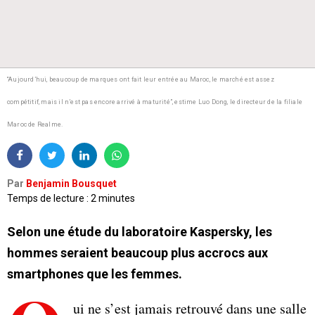
“Aujourd’hui, beaucoup de marques ont fait leur entrée au Maroc, le marché est assez
compétitif, mais il n’est pas encore arrivé à maturité”, estime Luo Dong, le directeur de la filiale
Maroc de Realme.
Par
Benjamin Bousquet
Temps de lecture : 2 minutes
Selon une étude du laboratoire Kaspersky, les
hommes seraient beaucoup plus accrocs aux
smartphones que les femmes.
ui ne s’est jamais retrouvé dans une salle