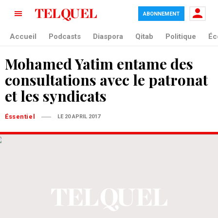
ABONNEMENT
Accueil
Podcasts
Diaspora
Qitab
Politique
Éc
Mohamed Yatim entame des
consultations avec le patronat
et les syndicats
Éssentiel
LE 20 APRIL 2017