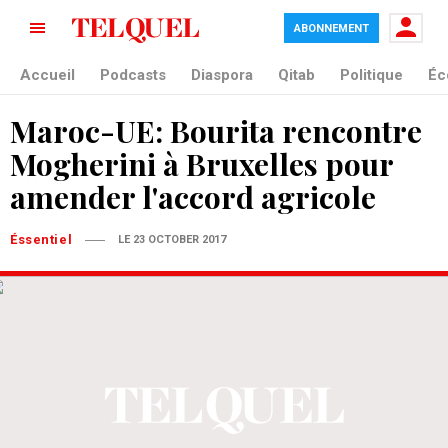
ABONNEMENT
Accueil
Podcasts
Diaspora
Qitab
Politique
Éc
Maroc-UE: Bourita rencontre
Mogherini à Bruxelles pour
amender l'accord agricole
Éssentiel
LE 23 OCTOBER 2017