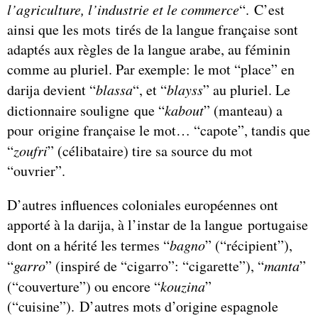
l’agriculture, l’industrie et le commerce
“. C’est
ainsi que les mots tirés de la langue française sont
adaptés aux règles de la langue arabe, au féminin
comme au pluriel. Par exemple: le mot “place” en
darija devient “
blassa
“, et “
blayss
” au pluriel. Le
dictionnaire souligne que “
kabout
” (manteau) a
pour origine française le mot… “capote”, tandis que
“
zoufri
” (célibataire) tire sa source du mot
“ouvrier”.
D’autres influences coloniales européennes ont
apporté à la darija, à l’instar de la langue portugaise
dont on a hérité les termes “
bagno
” (“récipient”),
“
garro
” (inspiré de “cigarro”: “cigarette”), “
manta
”
(“couverture”) ou encore “
kouzina
”
(“cuisine”). D’autres mots d’origine espagnole