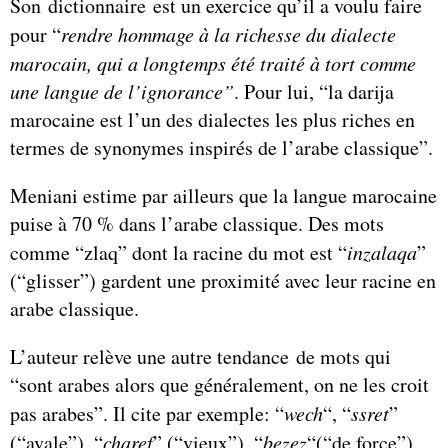
Son dictionnaire est un exercice qu’il a voulu faire
pour “
rendre hommage à la richesse du dialecte
marocain, qui a longtemps été traité à tort comme
une langue de l’ignorance”
. Pour lui, “la darija
marocaine est l’un des dialectes les plus riches en
termes de synonymes inspirés de l’arabe classique”.
Meniani estime par ailleurs que la langue marocaine
puise à 70 % dans l’arabe classique. Des mots
comme “zlaq” dont la racine du mot est “
inzalaqa
”
(“glisser”) gardent une proximité avec leur racine en
arabe classique.
L’auteur relève une autre tendance de mots qui
“sont arabes alors que généralement, on ne les croit
pas arabes”. Il cite par exemple: “
wech
“, “
ssret
”
(“avale”), “
charef
” (“vieux”), “
bezez
“(“de force”),