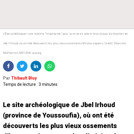
L'État va débloquer une somme "importante" pour la mise en valeur touristique du chantier de
Jbel Irhoud, où ont été découverts les plus vieux ossements d'homo sapiens.
Crédit: Shannon
McPherron, MPI EVA Leipzig
Par
Thibault Bluy
Temps de lecture : 3 minutes
Le site archéologique de Jbel Irhoud
(province de Youssoufia), où ont été
découverts les plus vieux ossements