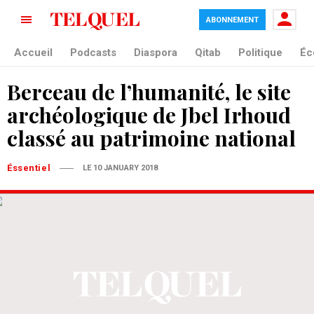
ABONNEMENT
Accueil
Podcasts
Diaspora
Qitab
Politique
Éc
Berceau de l’humanité, le site
archéologique de Jbel Irhoud
classé au patrimoine national
Éssentiel
LE 10 JANUARY 2018