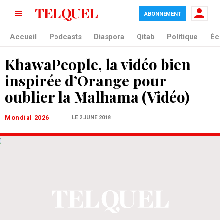
ABONNEMENT
Accueil
Podcasts
Diaspora
Qitab
Politique
Éc
KhawaPeople, la vidéo bien
inspirée d’Orange pour
oublier la Malhama (Vidéo)
Mondial 2026
LE 2 JUNE 2018