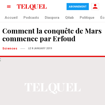
ABONNEMENT
Accueil
Podcasts
Diaspora
Qitab
Politique
Éc
Comment la conquête de Mars
commence par Erfoud
Sciences
LE 8 JANUARY 2019