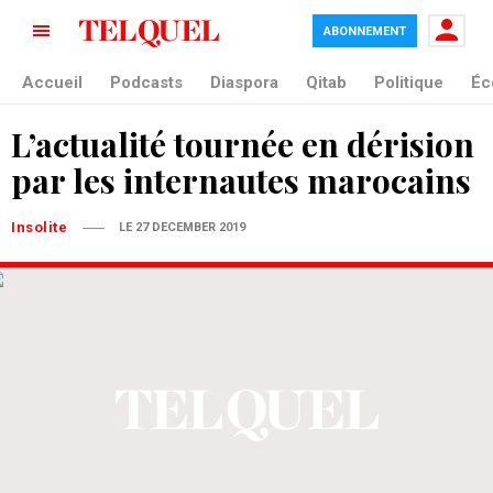
ABONNEMENT
Accueil
Podcasts
Diaspora
Qitab
Politique
Éc
L’actualité tournée en dérision
par les internautes marocains
Insolite
LE 27 DECEMBER 2019