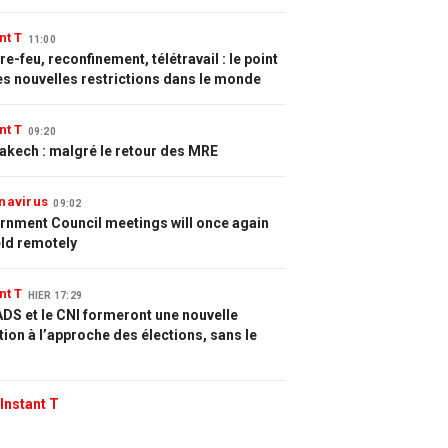
nt T
11:00
e-feu, reconfinement, télétravail : le point
es nouvelles restrictions dans le monde
nt T
09:20
akech : malgré le retour des MRE
navirus
09:02
rnment Council meetings will once again
eld remotely
nt T
HIER 17:29
DS et le CNI formeront une nouvelle
tion à l’approche des élections, sans le
Instant T