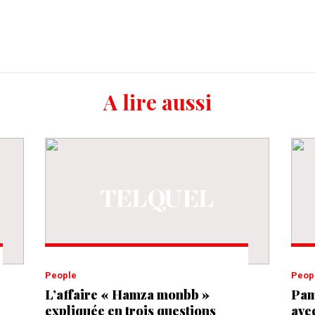
A lire aussi
People
Peop
L’affaire « Hamza monbb »
Pam
expliquée en trois questions
ave