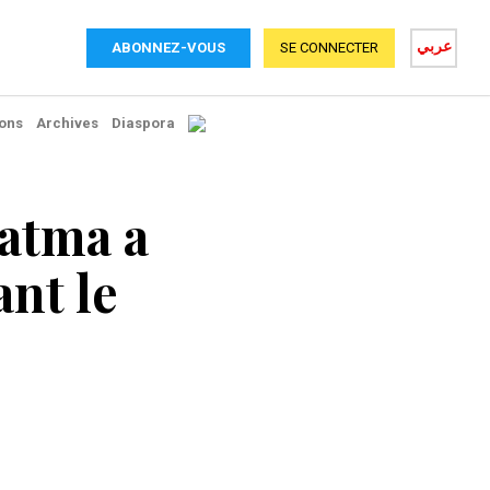
عربي
ABONNEZ-VOUS
SE CONNECTER
ons
Archives
Diaspora
atma a
nt le