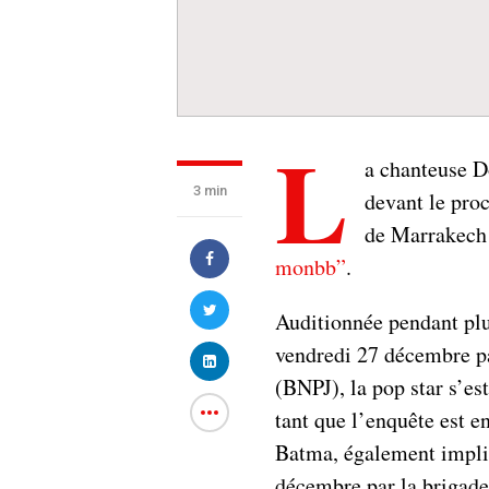
L
a chanteuse 
3 min
devant le proc
de Marrakech
monbb”
.
Auditionnée pendant plus
vendredi 27 décembre par
(BNPJ), la pop star s’est
tant que l’enquête est e
Batma, également impliq
décembre par la brigade