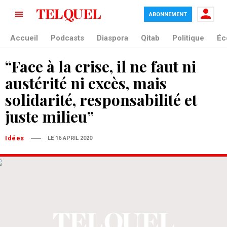
ABONNEMENT
Accueil
Podcasts
Diaspora
Qitab
Politique
Éc
“Face à la crise, il ne faut ni
austérité ni excès, mais
solidarité, responsabilité et
juste milieu”
Idées
LE 16 APRIL 2020