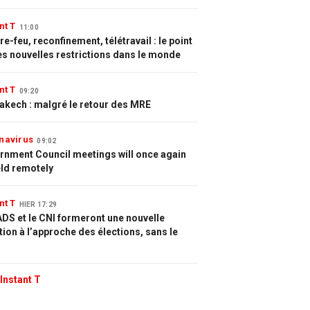
nt T
11:00
e-feu, reconfinement, télétravail : le point
es nouvelles restrictions dans le monde
nt T
09:20
akech : malgré le retour des MRE
navirus
09:02
rnment Council meetings will once again
eld remotely
nt T
HIER 17:29
DS et le CNI formeront une nouvelle
tion à l’approche des élections, sans le
Instant T