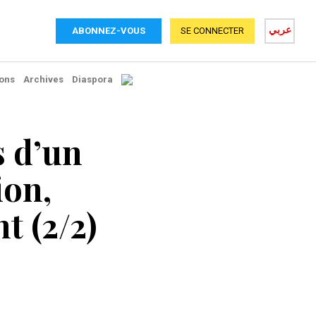
عربي
ABONNEZ-VOUS
SE CONNECTER
ons
Archives
Diaspora
s d’un
ion,
t (2/2)