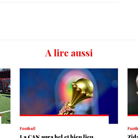
A lire aussi
Football
Foot
La CAN aura bel et bien lieu
Zida