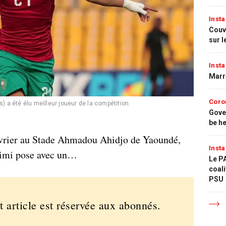
Insta
Couvr
sur l
Insta
Marr
Coro
s) a été élu meilleur joueur de la compétition.
Gove
be h
vrier au Stade Ahmadou Ahidjo de Yaoundé,
Insta
imi pose avec un…
Le PA
coali
PSU
t article est réservée aux abonnés.