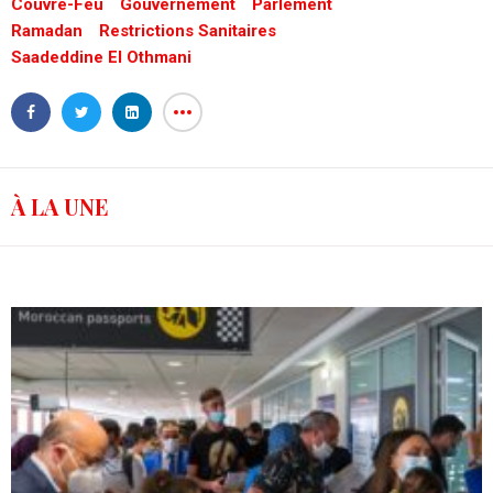
Couvre-Feu
Gouvernement
Parlement
Ramadan
Restrictions Sanitaires
Saadeddine El Othmani
À LA UNE