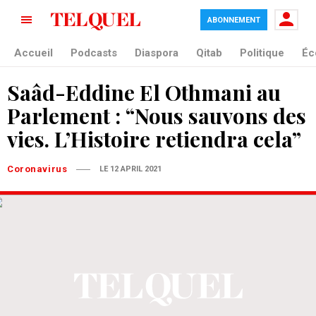
ABONNEMENT
Accueil
Podcasts
Diaspora
Qitab
Politique
Éc
Saâd-Eddine El Othmani au
Parlement : “Nous sauvons des
vies. L’Histoire retiendra cela”
Coronavirus
LE 12 APRIL 2021