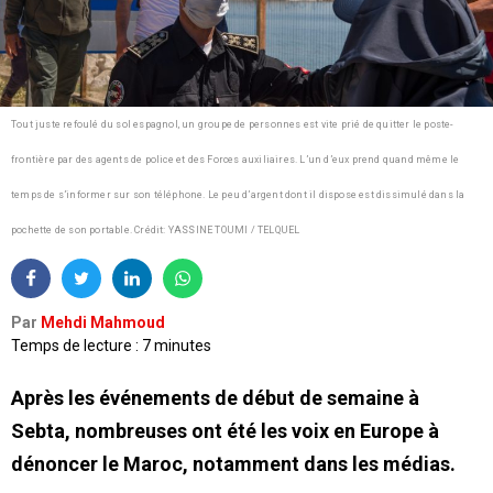
Tout juste refoulé du sol espagnol, un groupe de personnes est vite prié de quitter le poste-
frontière par des agents de police et des Forces auxiliaires. L’un d’eux prend quand même le
temps de s’informer sur son téléphone. Le peu d’argent dont il dispose est dissimulé dans la
pochette de son portable.
Crédit: YASSINE TOUMI / TELQUEL
Par
Mehdi Mahmoud
Temps de lecture : 7 minutes
Après les événements de début de semaine à
Sebta, nombreuses ont été les voix en Europe à
dénoncer le Maroc, notamment dans les médias.