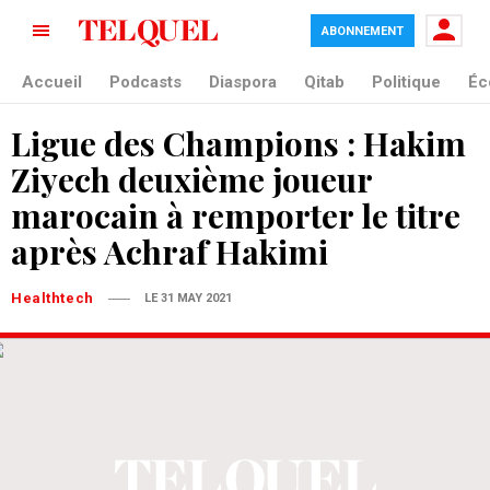
ABONNEMENT
Accueil
Podcasts
Diaspora
Qitab
Politique
Éc
Ligue des Champions : Hakim
Ziyech deuxième joueur
marocain à remporter le titre
après Achraf Hakimi
Healthtech
LE 31 MAY 2021