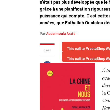
n’était pas plus développée que l
grâce à une planification rigoureus
puissance qui compte. C’est cette 
années, que Fathallah Oualalou dé
Par
Abdelmoula Arafa
This call to PrestaShop W
5 min
This call to PrestaShop W
À la
acad
dev
la 
vis
Nap