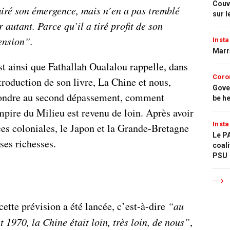
Couvr
iré son émergence, mais n’en a pas tremblé
sur l
 autant. Parce qu’il a tiré profit de son
ension”.
Insta
Marr
st ainsi que Fathallah Oualalou rappelle, dans
Coro
troduction de son livre, La Chine et nous,
Gove
ondre au second dépassement, comment
be h
mpire du Milieu est revenu de loin. Après avoir
Insta
ces coloniales, le Japon et la Grande-Bretagne
Le PA
 ses richesses.
coali
PSU
ette prévision a été lancée, c’est-à-dire
“au
 1970, la Chine était loin, très loin, de nous”
,