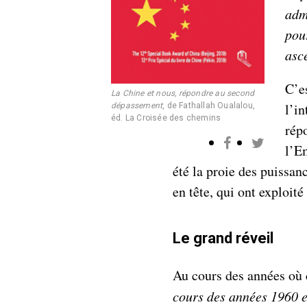
adm
pour
asc
C’e
La Chine et nous, répondre au second
l’in
dépassement
, de Fathallah Oualalou,
éd. La Croisée des chemins
rép
l’E
été la proie des puissan
en tête, qui ont exploité
Le grand réveil
Au cours des années où c
cours des années 1960 et