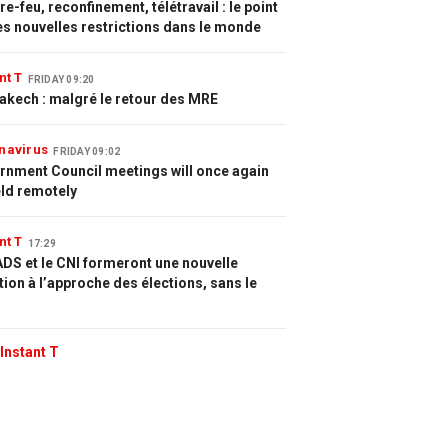
e-feu, reconfinement, télétravail : le point
es nouvelles restrictions dans le monde
nt T
FRIDAY 09:20
akech : malgré le retour des MRE
navirus
FRIDAY 09:02
rnment Council meetings will once again
eld remotely
nt T
17:29
DS et le CNI formeront une nouvelle
tion à l’approche des élections, sans le
Instant T