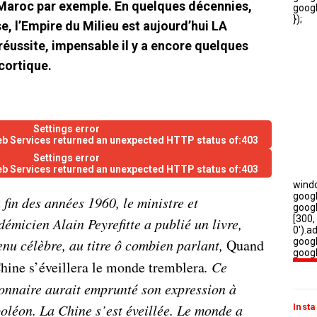
e Maroc par exemple. En quelques décennies,
e, l’Empire du Milieu est aujourd’hui LA
réussite, impensable il y a encore quelques
cortique.
Settings error
eb Services returned an unexpected HTTP status of:403
Settings error
eb Services returned an unexpected HTTP status of:403
 fin des années 1960, le ministre et
émicien Alain Peyrefitte a publié un livre,
enu célèbre, au titre ô combien parlant,
Quand
Chine s’éveillera le monde tremblera
. Ce
ionnaire aurait emprunté son expression à
oléon. La Chine s’est éveillée. Le monde a
Insta