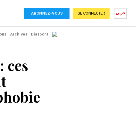
عربي
ABONNEZ-VOUS
SE CONNECTER
ons
Archives
Diaspora
 ces
t
ophobie