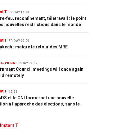
nt T
FRIDAY 11:00
e-feu, reconfinement, télétravail : le point
es nouvelles restrictions dans le monde
nt T
FRIDAY 09:20
akech : malgré le retour des MRE
navirus
FRIDAY 09:02
rnment Council meetings will once again
eld remotely
nt T
17:29
DS et le CNI formeront une nouvelle
tion à l’approche des élections, sans le
Instant T