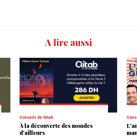
A lire aussi
Conseils de Qitab
Cons
À la découverte des mondes
L'an
d'ailleurs
man