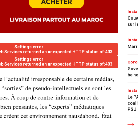
Insta
Couvr
sur l
Insta
Marr
Settings error
eb Services returned an unexpected HTTP status of:403
Settings error
Coro
eb Services returned an unexpected HTTP status of:403
Gove
be h
e l’actualité irresponsable de certains médias,
s “sorties” de pseudo-intellectuels en sont les
Insta
res. À coup de contre-information et de
Le PA
coali
bien pensantes, les “experts” médiatiques
PSU
e créent cet environnement nauséabond. État