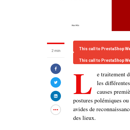
This call to PrestaShop W
2 min
This call to PrestaShop W
L
e traitement d
les différente
causes premiè
postures polémiques ou 
avides de reconnaissanc
des lieux.