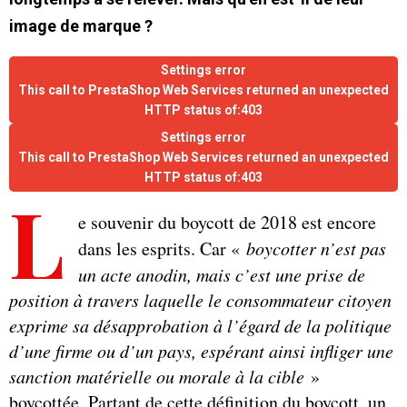
image de marque ?
Settings error
This call to PrestaShop Web Services returned an unexpected
HTTP status of:403
Settings error
This call to PrestaShop Web Services returned an unexpected
HTTP status of:403
L
e souvenir du boycott de 2018 est encore
dans les esprits. Car «
boycotter n’est pas
un acte anodin, mais c’est une prise de
position à travers laquelle le consommateur citoyen
exprime sa désapprobation à l’égard de la politique
d’une firme ou d’un pays, espérant ainsi infliger une
sanction matérielle ou morale à la cible
»
boycottée. Partant de cette définition du boycott, un