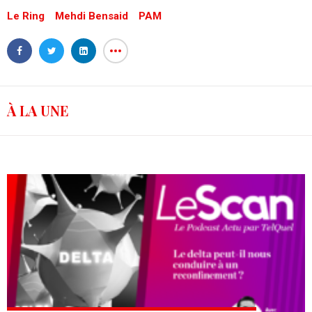
Le Ring
Mehdi Bensaid
PAM
À LA UNE