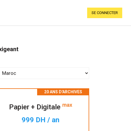
SE CONNECTER
xigeant
max
Papier + Digitale
999 DH / an