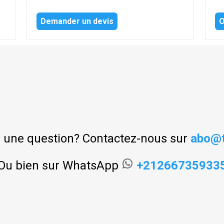
Demander un devis
O
 une question? Contactez-nous sur
abo@t
Ou bien sur WhatsApp
+21266735933