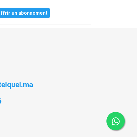
ffrir un abonnement
elquel.ma
5