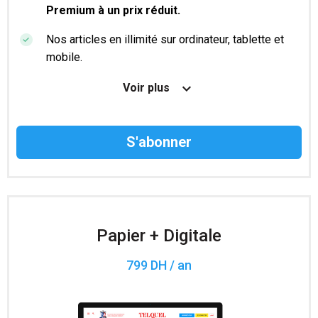
Premium à un prix réduit.
Nos articles en illimité sur ordinateur, tablette et
mobile.
Le magazine TelQuel en numérique avant la sortie
Voir plus
en kiosque.
Des informations confidentielles résérvées aux
abonnés.
Accès à 200 numéros archivés.
Papier + Digitale
799 DH / an