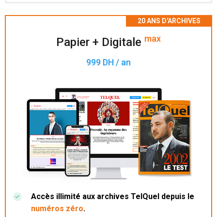
Accès à 200 numéros archivés.
max
Papier + Digitale
999 DH / an
Accès illimité aux archives TelQuel depuis le
numéros zéro
.