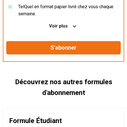
TelQuel en format papier livré chez vous chaque
semaine.
Nos articles en illimité sur ordinateur, tablette et
Voir plus
mobile.
Le magazine TelQuel en numérique avant la sortie
en kiosque.
Des informations confidentielles résérvées aux
abonnés.
Découvrez nos autres formules
d'abonnement
Formule Étudiant