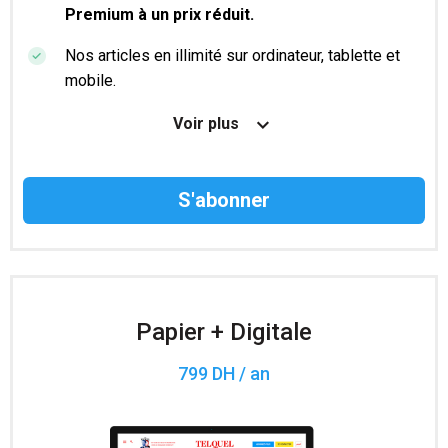
Premium à un prix réduit.
Nos articles en illimité sur ordinateur, tablette et
mobile.
Le magazine TelQuel en numérique avant la sortie
Voir plus
en kiosque.
Des informations confidentielles résérvées aux
abonnés.
Accès à 200 numéros archivés.
Papier + Digitale
799 DH / an