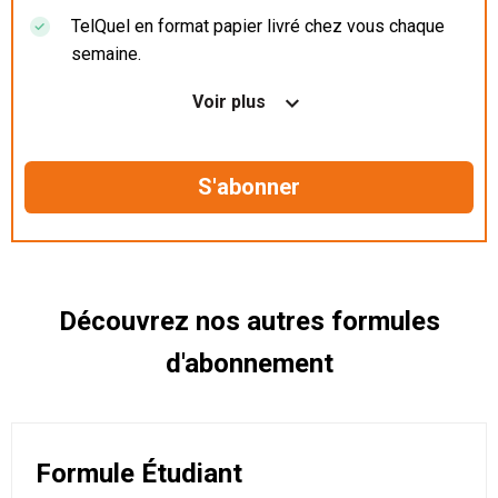
TelQuel en format papier livré chez vous chaque
semaine.
Nos articles en illimité sur ordinateur, tablette et
Voir plus
mobile.
Le magazine TelQuel en numérique avant la sortie
en kiosque.
Des informations confidentielles résérvées aux
abonnés.
Découvrez nos autres formules
d'abonnement
Formule Étudiant