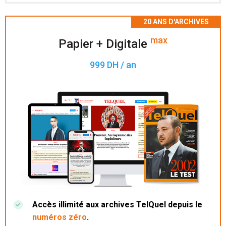
Accès à 200 numéros archivés.
max
Papier + Digitale
999 DH / an
Accès illimité aux archives TelQuel depuis le
numéros zéro
.