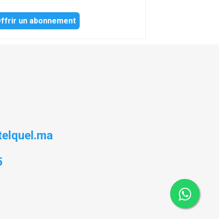
ffrir un abonnement
elquel.ma
5