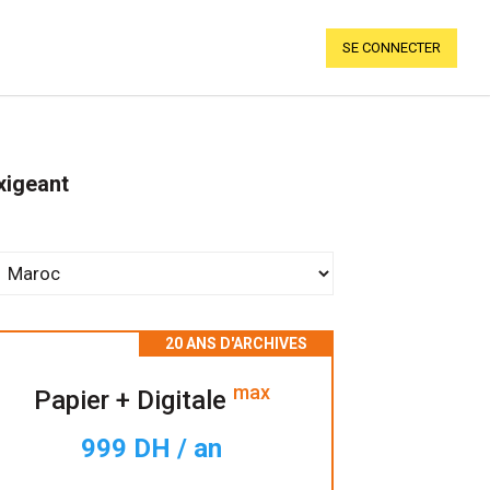
SE CONNECTER
xigeant
max
Papier + Digitale
999 DH / an