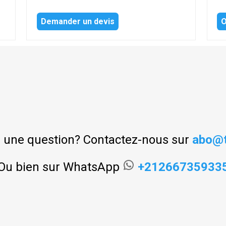
Demander un devis
O
 une question? Contactez-nous sur
abo@t
Ou bien sur WhatsApp
+21266735933