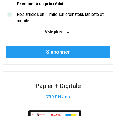
Premium à un prix réduit.
Nos articles en illimité sur ordinateur, tablette et
mobile.
Le magazine TelQuel en numérique avant la sortie
Voir plus
en kiosque.
Des informations confidentielles résérvées aux
abonnés.
Accès à 200 numéros archivés.
Papier + Digitale
799 DH / an