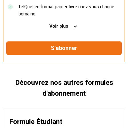
TelQuel en format papier livré chez vous chaque
semaine.
Nos articles en illimité sur ordinateur, tablette et
Voir plus
mobile.
Le magazine TelQuel en numérique avant la sortie
en kiosque.
Des informations confidentielles résérvées aux
abonnés.
Découvrez nos autres formules
d'abonnement
Formule Étudiant