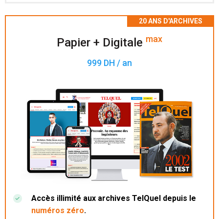
Accès à 200 numéros archivés.
max
Papier + Digitale
999 DH / an
Accès illimité aux archives TelQuel depuis le
numéros zéro
.