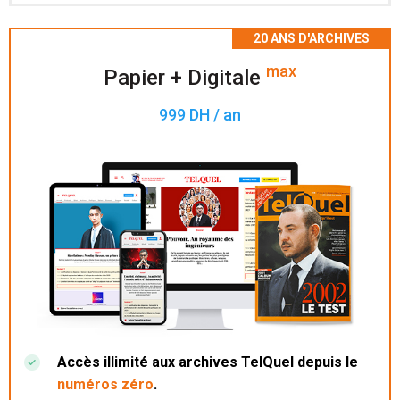
Accès à 200 numéros archivés.
max
Papier + Digitale
999 DH / an
Accès illimité aux archives TelQuel depuis le
numéros zéro
.