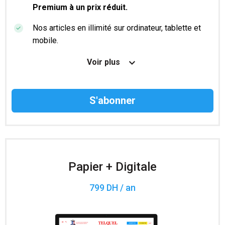
Premium à un prix réduit.
Nos articles en illimité sur ordinateur, tablette et
mobile.
Le magazine TelQuel en numérique avant la sortie
Voir plus
en kiosque.
Des informations confidentielles résérvées aux
abonnés.
Accès à 200 numéros archivés.
Papier + Digitale
799 DH / an