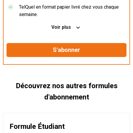
TelQuel en format papier livré chez vous chaque
semaine.
Nos articles en illimité sur ordinateur, tablette et
Voir plus
mobile.
Le magazine TelQuel en numérique avant la sortie
en kiosque.
Des informations confidentielles résérvées aux
abonnés.
Découvrez nos autres formules
d'abonnement
Formule Étudiant