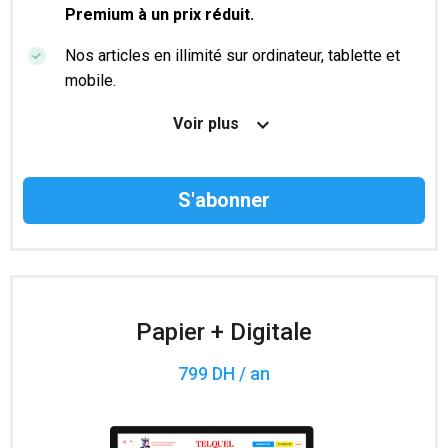
Premium à un prix réduit.
Nos articles en illimité sur ordinateur, tablette et
mobile.
Le magazine TelQuel en numérique avant la sortie
Voir plus
en kiosque.
Des informations confidentielles résérvées aux
abonnés.
Accès à 200 numéros archivés.
Papier + Digitale
799 DH / an