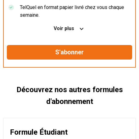
TelQuel en format papier livré chez vous chaque
semaine.
Nos articles en illimité sur ordinateur, tablette et
Voir plus
mobile.
Le magazine TelQuel en numérique avant la sortie
en kiosque.
Des informations confidentielles résérvées aux
abonnés.
Découvrez nos autres formules
d'abonnement
Formule Étudiant