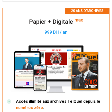
Accès à 200 numéros archivés.
max
Papier + Digitale
999 DH / an
Accès illimité aux archives TelQuel depuis le
numéros zéro
.