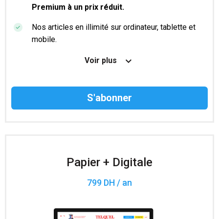
Premium à un prix réduit.
Nos articles en illimité sur ordinateur, tablette et
mobile.
Le magazine TelQuel en numérique avant la sortie
Voir plus
en kiosque.
Des informations confidentielles résérvées aux
abonnés.
Accès à 200 numéros archivés.
Papier + Digitale
799 DH / an