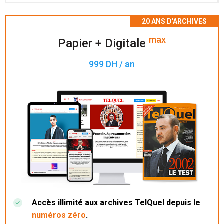
Accès à 200 numéros archivés.
max
Papier + Digitale
999 DH / an
Accès illimité aux archives TelQuel depuis le
numéros zéro
.