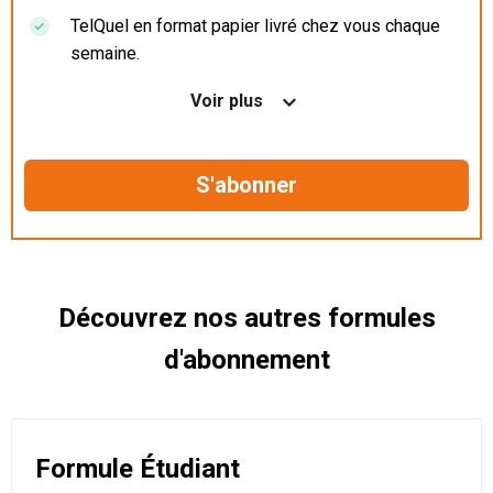
TelQuel en format papier livré chez vous chaque
semaine.
Nos articles en illimité sur ordinateur, tablette et
Voir plus
mobile.
Le magazine TelQuel en numérique avant la sortie
en kiosque.
Des informations confidentielles résérvées aux
abonnés.
Découvrez nos autres formules
d'abonnement
Formule Étudiant