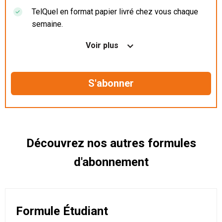
TelQuel en format papier livré chez vous chaque
semaine.
Nos articles en illimité sur ordinateur, tablette et
Voir plus
mobile.
Le magazine TelQuel en numérique avant la sortie
en kiosque.
Des informations confidentielles résérvées aux
abonnés.
Découvrez nos autres formules
d'abonnement
Formule Étudiant