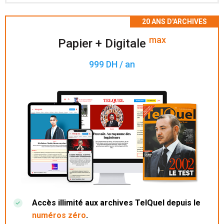
Accès à 200 numéros archivés.
max
Papier + Digitale
999 DH / an
Accès illimité aux archives TelQuel depuis le
numéros zéro
.