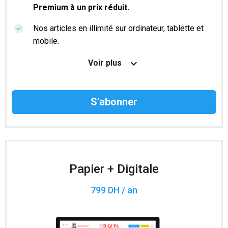
Premium à un prix réduit.
Nos articles en illimité sur ordinateur, tablette et
mobile.
Le magazine TelQuel en numérique avant la sortie
Voir plus
en kiosque.
Des informations confidentielles résérvées aux
abonnés.
Accès à 200 numéros archivés.
Papier + Digitale
799 DH / an