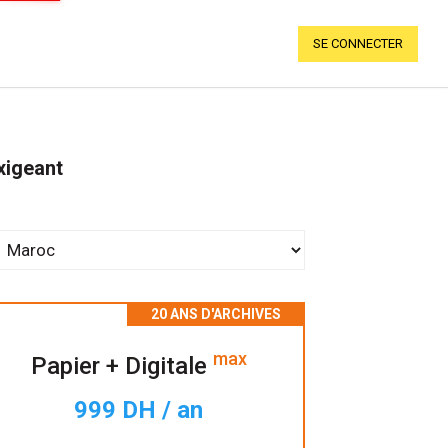
SE CONNECTER
xigeant
max
Papier + Digitale
999 DH / an