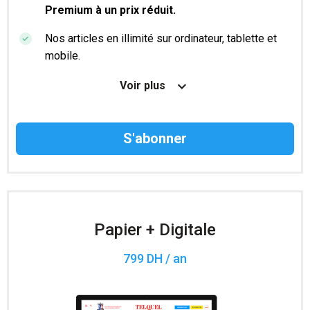
Premium à un prix réduit.
Nos articles en illimité sur ordinateur, tablette et
mobile.
Le magazine TelQuel en numérique avant la sortie
Voir plus
en kiosque.
Des informations confidentielles résérvées aux
abonnés.
Accès à 200 numéros archivés.
Papier + Digitale
799 DH / an