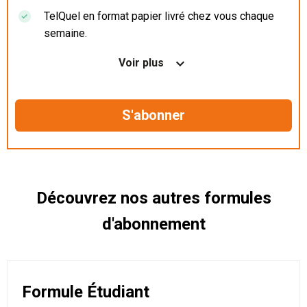
TelQuel en format papier livré chez vous chaque
semaine.
Nos articles en illimité sur ordinateur, tablette et
Voir plus
mobile.
Le magazine TelQuel en numérique avant la sortie
en kiosque.
Des informations confidentielles résérvées aux
abonnés.
Découvrez nos autres formules
d'abonnement
Formule Étudiant