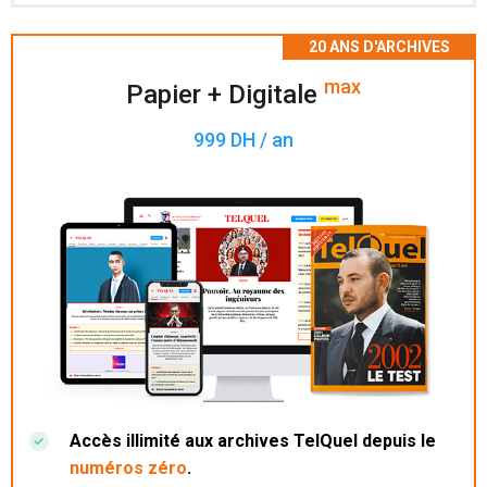
Accès à 200 numéros archivés.
max
Papier + Digitale
999 DH / an
Accès illimité aux archives TelQuel depuis le
numéros zéro
.