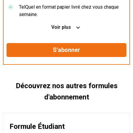
TelQuel en format papier livré chez vous chaque
semaine.
Nos articles en illimité sur ordinateur, tablette et
Voir plus
mobile.
Le magazine TelQuel en numérique avant la sortie
en kiosque.
Des informations confidentielles résérvées aux
abonnés.
Découvrez nos autres formules
d'abonnement
Formule Étudiant