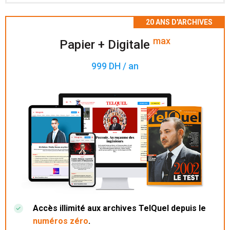
Accès à 200 numéros archivés.
max
Papier + Digitale
999 DH / an
Accès illimité aux archives TelQuel depuis le
numéros zéro
.