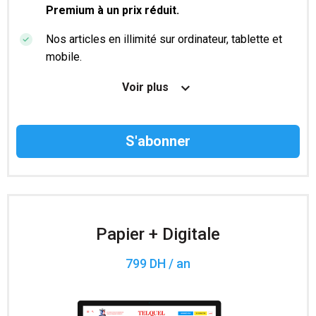
Premium à un prix réduit.
Nos articles en illimité sur ordinateur, tablette et
mobile.
Le magazine TelQuel en numérique avant la sortie
Voir plus
en kiosque.
Des informations confidentielles résérvées aux
abonnés.
Accès à 200 numéros archivés.
Papier + Digitale
799 DH / an