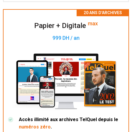
Accès à 200 numéros archivés.
max
Papier + Digitale
999 DH / an
Accès illimité aux archives TelQuel depuis le
numéros zéro
.