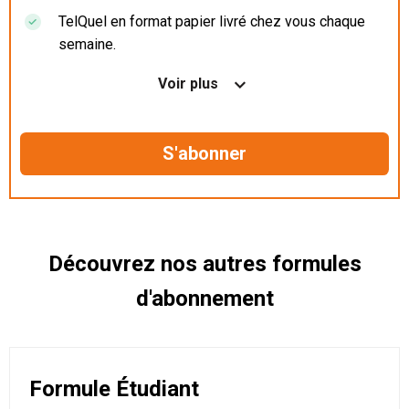
TelQuel en format papier livré chez vous chaque
semaine.
Nos articles en illimité sur ordinateur, tablette et
Voir plus
mobile.
Le magazine TelQuel en numérique avant la sortie
en kiosque.
Des informations confidentielles résérvées aux
abonnés.
Découvrez nos autres formules
d'abonnement
Formule Étudiant