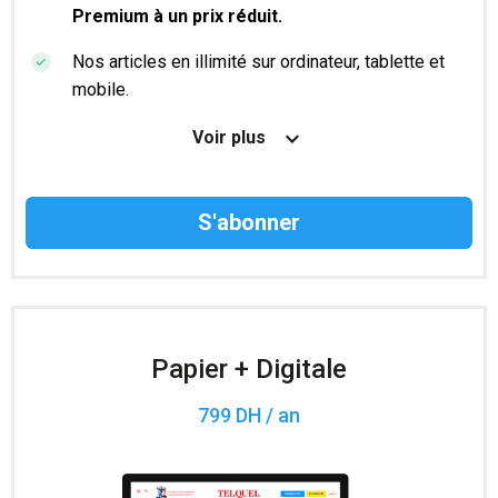
Premium à un prix réduit.
Nos articles en illimité sur ordinateur, tablette et
mobile.
Le magazine TelQuel en numérique avant la sortie
Voir plus
en kiosque.
Des informations confidentielles résérvées aux
abonnés.
Accès à 200 numéros archivés.
Papier + Digitale
799 DH / an