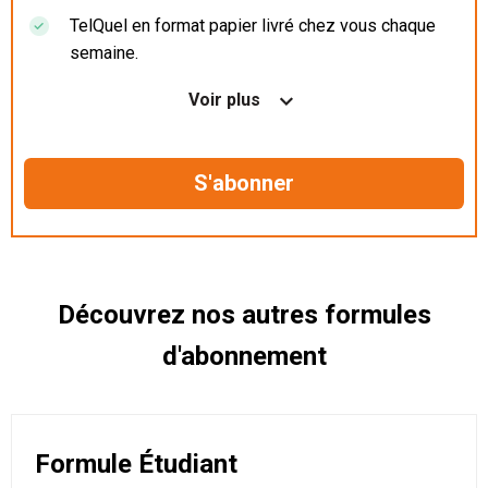
TelQuel en format papier livré chez vous chaque
semaine.
Nos articles en illimité sur ordinateur, tablette et
Voir plus
mobile.
Le magazine TelQuel en numérique avant la sortie
en kiosque.
Des informations confidentielles résérvées aux
abonnés.
Découvrez nos autres formules
d'abonnement
Formule Étudiant