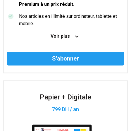
Premium à un prix réduit.
Nos articles en illimité sur ordinateur, tablette et
mobile.
Le magazine TelQuel en numérique avant la sortie
Voir plus
en kiosque.
Des informations confidentielles résérvées aux
abonnés.
Accès à 200 numéros archivés.
Papier + Digitale
799 DH / an