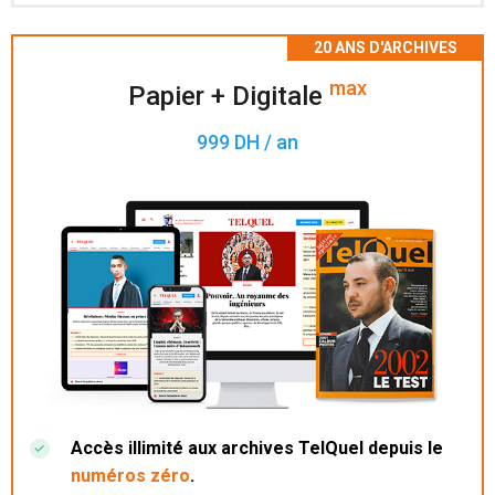
Accès à 200 numéros archivés.
max
Papier + Digitale
999 DH / an
Accès illimité aux archives TelQuel depuis le
numéros zéro
.