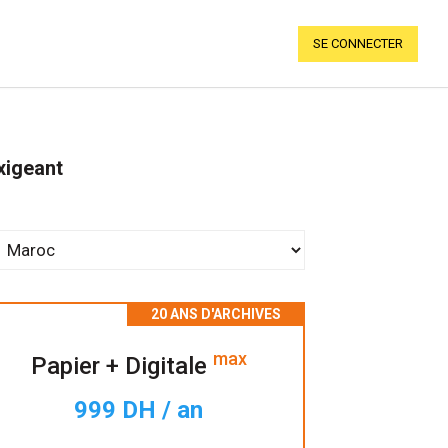
SE CONNECTER
xigeant
max
Papier + Digitale
999 DH / an