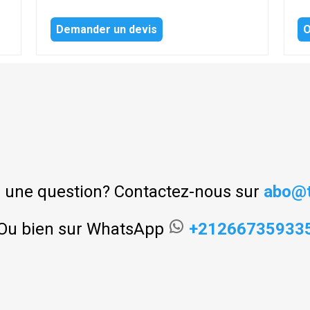
Demander un devis
O
 une question? Contactez-nous sur
abo@t
Ou bien sur WhatsApp
+21266735933