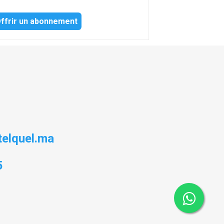
ffrir un abonnement
elquel.ma
5