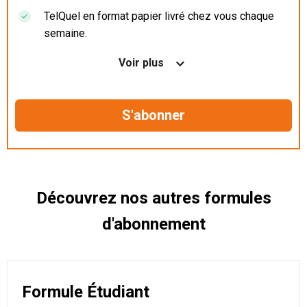
TelQuel en format papier livré chez vous chaque
semaine.
Nos articles en illimité sur ordinateur, tablette et
Voir plus
mobile.
Le magazine TelQuel en numérique avant la sortie
en kiosque.
Des informations confidentielles résérvées aux
abonnés.
Découvrez nos autres formules
d'abonnement
Formule Étudiant