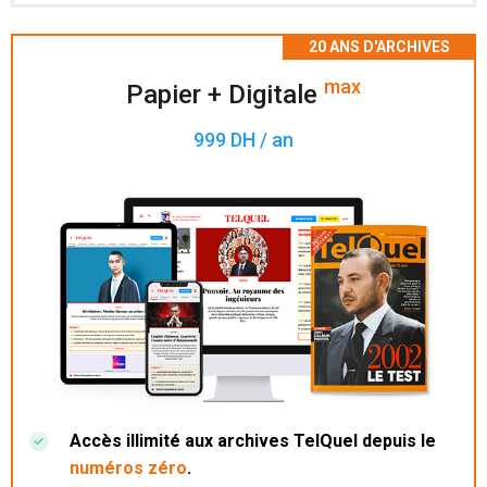
Accès à 200 numéros archivés.
max
Papier + Digitale
999 DH / an
Accès illimité aux archives TelQuel depuis le
numéros zéro
.