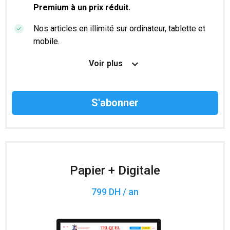
Premium à un prix réduit.
Nos articles en illimité sur ordinateur, tablette et
mobile.
Le magazine TelQuel en numérique avant la sortie
Voir plus
en kiosque.
Des informations confidentielles résérvées aux
abonnés.
Accès à 200 numéros archivés.
Papier + Digitale
799 DH / an