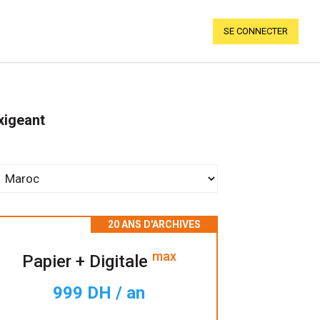
SE CONNECTER
xigeant
max
Papier + Digitale
999 DH / an