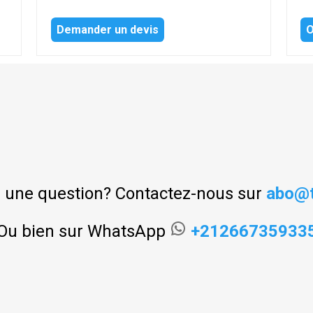
Demander un devis
O
 une question? Contactez-nous sur
abo@t
Ou bien sur WhatsApp
+21266735933