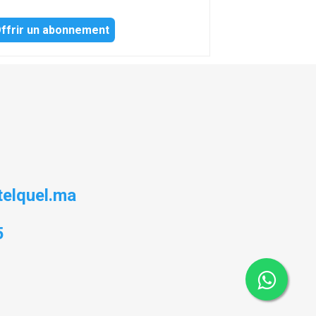
ffrir un abonnement
elquel.ma
5