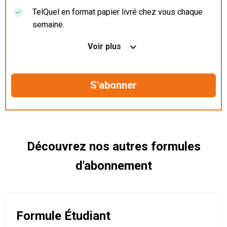
TelQuel en format papier livré chez vous chaque
semaine.
Nos articles en illimité sur ordinateur, tablette et
Voir plus
mobile.
Le magazine TelQuel en numérique avant la sortie
en kiosque.
Des informations confidentielles résérvées aux
abonnés.
Découvrez nos autres formules
d'abonnement
Formule Étudiant