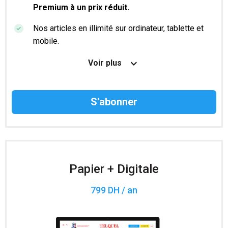
Premium à un prix réduit.
Nos articles en illimité sur ordinateur, tablette et
mobile.
Le magazine TelQuel en numérique avant la sortie
Voir plus
en kiosque.
Des informations confidentielles résérvées aux
abonnés.
Accès à 200 numéros archivés.
Papier + Digitale
799 DH / an