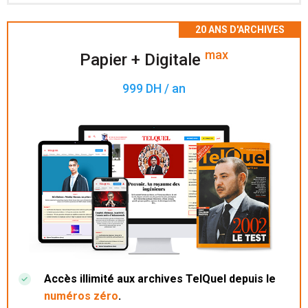
Accès à 200 numéros archivés.
max
Papier + Digitale
999 DH / an
Accès illimité aux archives TelQuel depuis le
numéros zéro
.