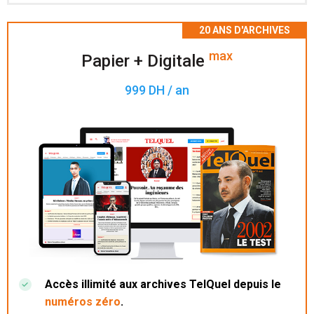
Accès à 200 numéros archivés.
max
Papier + Digitale
999 DH / an
Accès illimité aux archives TelQuel depuis le
numéros zéro
.