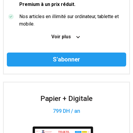
Premium à un prix réduit.
Nos articles en illimité sur ordinateur, tablette et
mobile.
Le magazine TelQuel en numérique avant la sortie
Voir plus
en kiosque.
Des informations confidentielles résérvées aux
abonnés.
Accès à 200 numéros archivés.
Papier + Digitale
799 DH / an