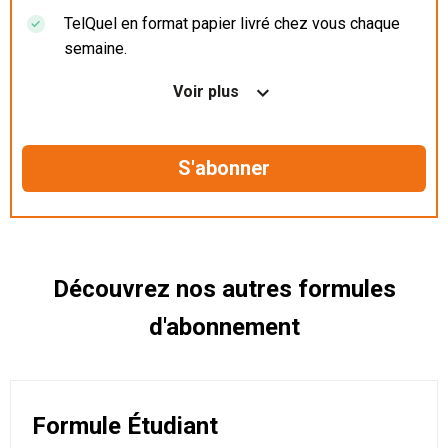
TelQuel en format papier livré chez vous chaque
semaine.
Nos articles en illimité sur ordinateur, tablette et
Voir plus
mobile.
Le magazine TelQuel en numérique avant la sortie
en kiosque.
Des informations confidentielles résérvées aux
abonnés.
Découvrez nos autres formules
d'abonnement
Formule Étudiant