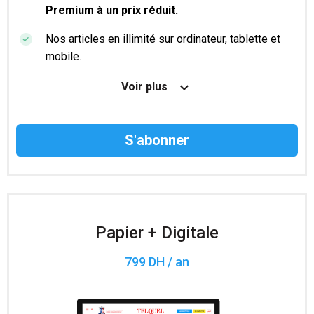
Premium à un prix réduit.
Nos articles en illimité sur ordinateur, tablette et
mobile.
Le magazine TelQuel en numérique avant la sortie
Voir plus
en kiosque.
Des informations confidentielles résérvées aux
abonnés.
Accès à 200 numéros archivés.
Papier + Digitale
799 DH / an