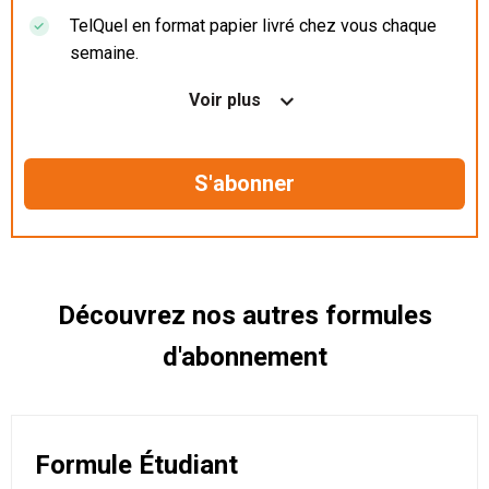
TelQuel en format papier livré chez vous chaque
semaine.
Nos articles en illimité sur ordinateur, tablette et
Voir plus
mobile.
Le magazine TelQuel en numérique avant la sortie
en kiosque.
Des informations confidentielles résérvées aux
abonnés.
Découvrez nos autres formules
d'abonnement
Formule Étudiant