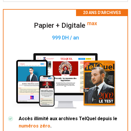
Accès à 200 numéros archivés.
max
Papier + Digitale
999 DH / an
Accès illimité aux archives TelQuel depuis le
numéros zéro
.