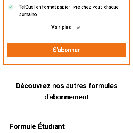
TelQuel en format papier livré chez vous chaque
semaine.
Nos articles en illimité sur ordinateur, tablette et
Voir plus
mobile.
Le magazine TelQuel en numérique avant la sortie
en kiosque.
Des informations confidentielles résérvées aux
abonnés.
Découvrez nos autres formules
d'abonnement
Formule Étudiant