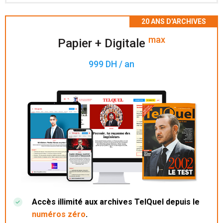
Accès à 200 numéros archivés.
max
Papier + Digitale
999 DH / an
Accès illimité aux archives TelQuel depuis le
numéros zéro
.