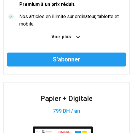
Premium à un prix réduit.
Nos articles en illimité sur ordinateur, tablette et
mobile.
Le magazine TelQuel en numérique avant la sortie
Voir plus
en kiosque.
Des informations confidentielles résérvées aux
abonnés.
Accès à 200 numéros archivés.
Papier + Digitale
799 DH / an