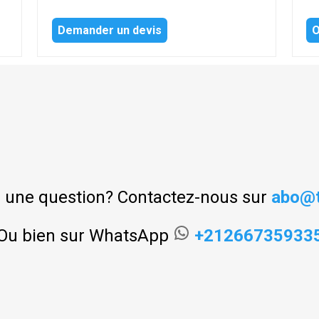
Demander un devis
O
 une question? Contactez-nous sur
abo@t
Ou bien sur WhatsApp
+21266735933