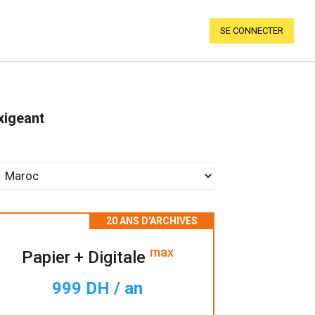
SE CONNECTER
xigeant
max
Papier + Digitale
999 DH / an