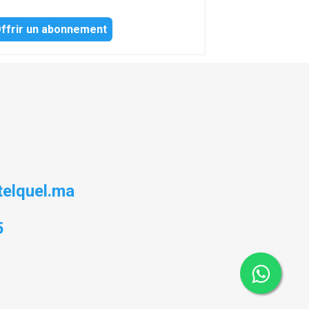
ffrir un abonnement
elquel.ma
5