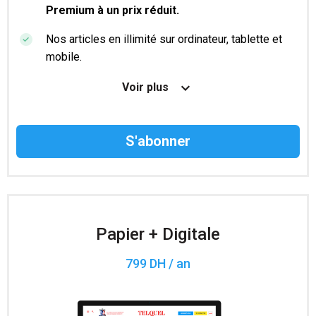
Premium à un prix réduit.
Nos articles en illimité sur ordinateur, tablette et
mobile.
Le magazine TelQuel en numérique avant la sortie
Voir plus
en kiosque.
Des informations confidentielles résérvées aux
abonnés.
Accès à 200 numéros archivés.
Papier + Digitale
799 DH / an