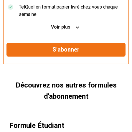
TelQuel en format papier livré chez vous chaque
semaine.
Nos articles en illimité sur ordinateur, tablette et
Voir plus
mobile.
Le magazine TelQuel en numérique avant la sortie
en kiosque.
Des informations confidentielles résérvées aux
abonnés.
Découvrez nos autres formules
d'abonnement
Formule Étudiant