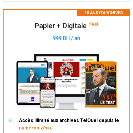
Accès à 200 numéros archivés.
max
Papier + Digitale
999 DH / an
Accès illimité aux archives TelQuel depuis le
numéros zéro
.