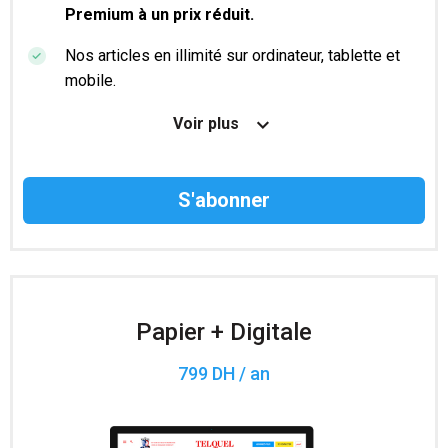
Premium à un prix réduit.
Nos articles en illimité sur ordinateur, tablette et
mobile.
Le magazine TelQuel en numérique avant la sortie
Voir plus
en kiosque.
Des informations confidentielles résérvées aux
abonnés.
Accès à 200 numéros archivés.
Papier + Digitale
799 DH / an