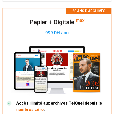
Accès à 200 numéros archivés.
max
Papier + Digitale
999 DH / an
Accès illimité aux archives TelQuel depuis le
numéros zéro
.