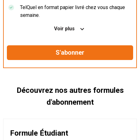
TelQuel en format papier livré chez vous chaque
semaine.
Nos articles en illimité sur ordinateur, tablette et
Voir plus
mobile.
Le magazine TelQuel en numérique avant la sortie
en kiosque.
Des informations confidentielles résérvées aux
abonnés.
Découvrez nos autres formules
d'abonnement
Formule Étudiant