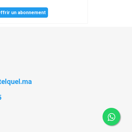
ffrir un abonnement
elquel.ma
5