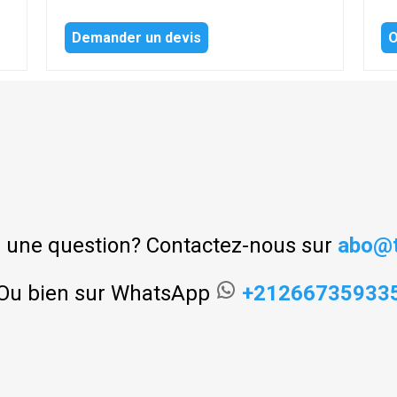
Demander un devis
O
 une question? Contactez-nous sur
abo@t
Ou bien sur WhatsApp
+21266735933