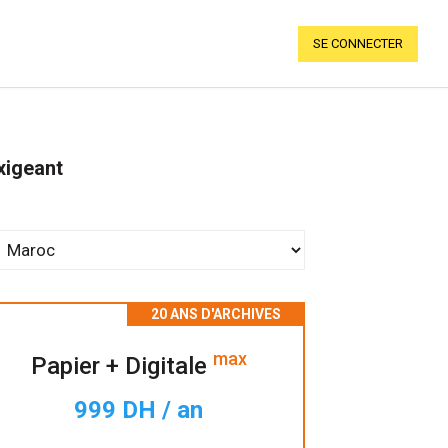
SE CONNECTER
xigeant
max
Papier + Digitale
999 DH / an