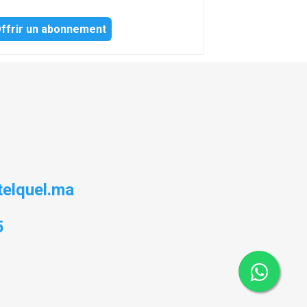
ffrir un abonnement
elquel.ma
5