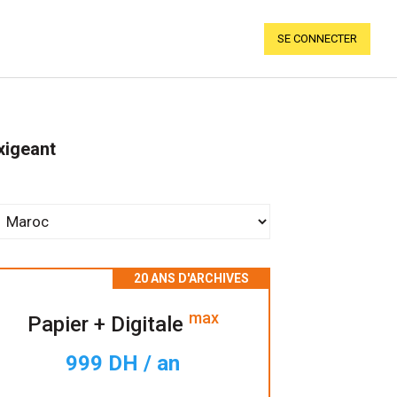
SE CONNECTER
xigeant
max
Papier + Digitale
999 DH / an