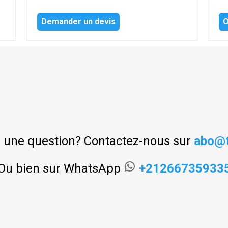
Demander un devis
O
 une question? Contactez-nous sur
abo@t
Ou bien sur WhatsApp
+21266735933