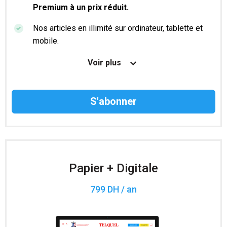
Premium à un prix réduit.
Nos articles en illimité sur ordinateur, tablette et
mobile.
Le magazine TelQuel en numérique avant la sortie
Voir plus
en kiosque.
Des informations confidentielles résérvées aux
abonnés.
Accès à 200 numéros archivés.
Papier + Digitale
799 DH / an