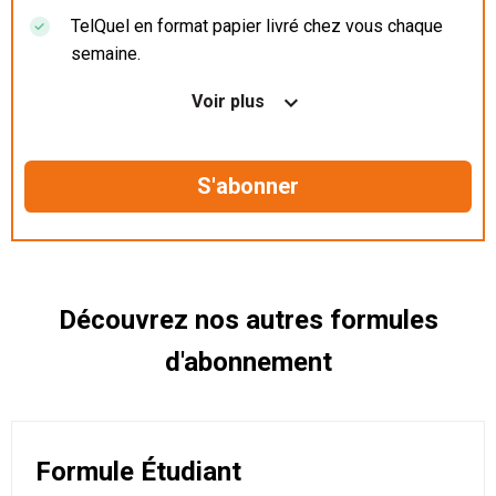
TelQuel en format papier livré chez vous chaque
semaine.
Nos articles en illimité sur ordinateur, tablette et
Voir plus
mobile.
Le magazine TelQuel en numérique avant la sortie
en kiosque.
Des informations confidentielles résérvées aux
abonnés.
Découvrez nos autres formules
d'abonnement
Formule Étudiant