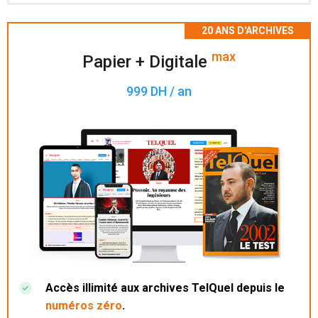
Accès à 200 numéros archivés.
max
Papier + Digitale
999 DH / an
Accès illimité aux archives TelQuel depuis le
numéros zéro
.