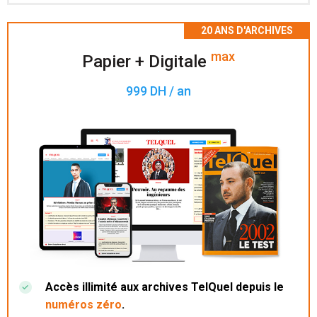
Accès à 200 numéros archivés.
max
Papier + Digitale
999 DH / an
Accès illimité aux archives TelQuel depuis le
numéros zéro
.