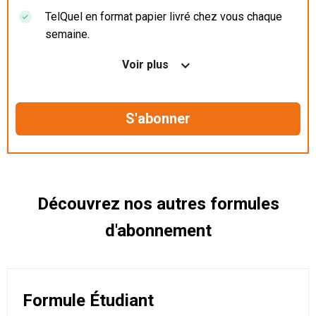
TelQuel en format papier livré chez vous chaque
semaine.
Nos articles en illimité sur ordinateur, tablette et
Voir plus
mobile.
Le magazine TelQuel en numérique avant la sortie
en kiosque.
Des informations confidentielles résérvées aux
abonnés.
Découvrez nos autres formules
d'abonnement
Formule Étudiant