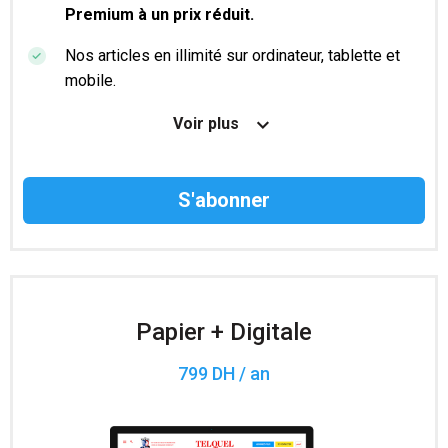
Premium à un prix réduit.
Nos articles en illimité sur ordinateur, tablette et
mobile.
Le magazine TelQuel en numérique avant la sortie
Voir plus
en kiosque.
Des informations confidentielles résérvées aux
abonnés.
Accès à 200 numéros archivés.
Papier + Digitale
799 DH / an