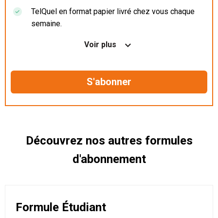
TelQuel en format papier livré chez vous chaque
semaine.
Nos articles en illimité sur ordinateur, tablette et
Voir plus
mobile.
Le magazine TelQuel en numérique avant la sortie
en kiosque.
Des informations confidentielles résérvées aux
abonnés.
Découvrez nos autres formules
d'abonnement
Formule Étudiant