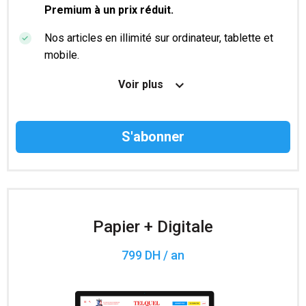
Premium à un prix réduit.
Nos articles en illimité sur ordinateur, tablette et
mobile.
Le magazine TelQuel en numérique avant la sortie
Voir plus
en kiosque.
Des informations confidentielles résérvées aux
abonnés.
Accès à 200 numéros archivés.
Papier + Digitale
799 DH / an