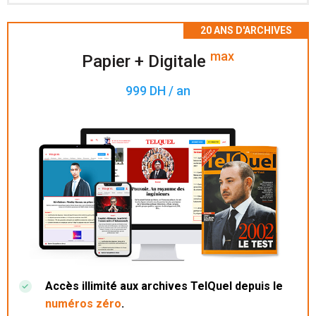
Accès à 200 numéros archivés.
max
Papier + Digitale
999 DH / an
Accès illimité aux archives TelQuel depuis le
numéros zéro
.